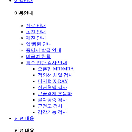
이용안내
이용안내
진료 안내
초진 안내
재진 안내
입/퇴원 안내
증명서 발급 안내
비급여 현황
특수 진단 검사 안내
오픈형 MRI/MRA
적외선 체열 검사
디지털 X-RAY
진단혈액 검사
근골격계 초음파
골다공증 검사
근전도 검사
감각기능 검사
진료 내용
진료 내용