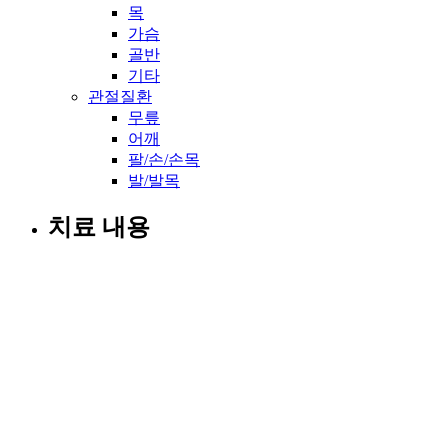
목
가슴
골반
기타
관절질환
무릎
어깨
팔/손/손목
발/발목
치료 내용