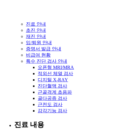
진료 안내
초진 안내
재진 안내
입/퇴원 안내
증명서 발급 안내
비급여 현황
특수 진단 검사 안내
오픈형 MRI/MRA
적외선 체열 검사
디지털 X-RAY
진단혈액 검사
근골격계 초음파
골다공증 검사
근전도 검사
감각기능 검사
진료 내용