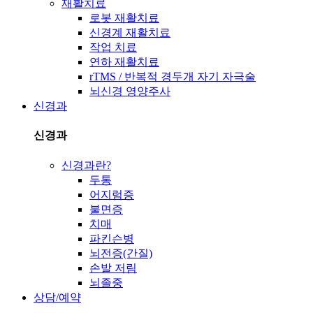
재활치료
로봇 재활치료
신경계 재활치료
작업 치료
연하 재활치료
rTMS / 반복적 경두개 자기 자극술
뇌신경 영양주사
신경과
신경과
신경과란?
두통
어지럼증
불면증
치매
파킨슨병
뇌전증(간질)
손발 저림
뇌졸중
상담/예약