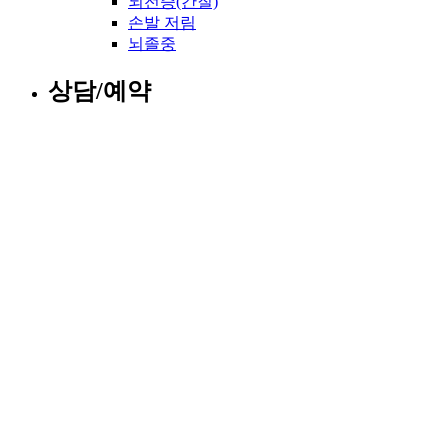
뇌전증(간질)
손발 저림
뇌졸중
상담/예약