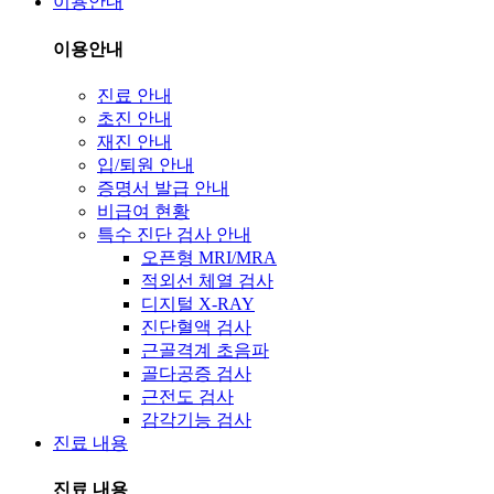
이용안내
이용안내
진료 안내
초진 안내
재진 안내
입/퇴원 안내
증명서 발급 안내
비급여 현황
특수 진단 검사 안내
오픈형 MRI/MRA
적외선 체열 검사
디지털 X-RAY
진단혈액 검사
근골격계 초음파
골다공증 검사
근전도 검사
감각기능 검사
진료 내용
진료 내용