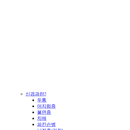
신경과란?
두통
어지럼증
불면증
치매
파킨슨병