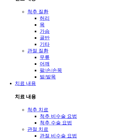
척추 질환
허리
목
가슴
골반
기타
관절 질환
무릎
어깨
팔/손/손목
발/발목
치료 내용
치료 내용
척추 치료
척추 비수술 요법
척추 수술 요법
관절 치료
관절 비수술 요법