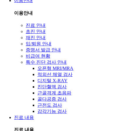
이용안내
이용안내
진료 안내
초진 안내
재진 안내
입/퇴원 안내
증명서 발급 안내
비급여 현황
특수 진단 검사 안내
오픈형 MRI/MRA
적외선 체열 검사
디지털 X-RAY
진단혈액 검사
근골격계 초음파
골다공증 검사
근전도 검사
감각기능 검사
진료 내용
진료 내용