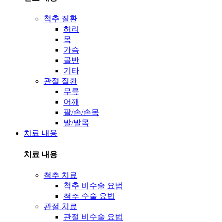
척추 질환
허리
목
가슴
골반
기타
관절 질환
무릎
어깨
팔/손/손목
발/발목
치료 내용
치료 내용
척추 치료
척추 비수술 요법
척추 수술 요법
관절 치료
관절 비수술 요법