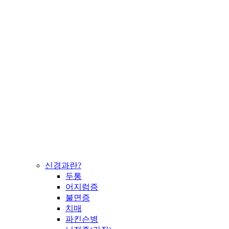
신경과란?
두통
어지럼증
불면증
치매
파킨슨병