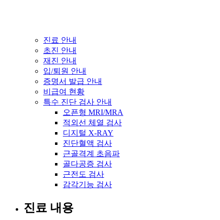
진료 안내
초진 안내
재진 안내
입/퇴원 안내
증명서 발급 안내
비급여 현황
특수 진단 검사 안내
오픈형 MRI/MRA
적외선 체열 검사
디지털 X-RAY
진단혈액 검사
근골격계 초음파
골다공증 검사
근전도 검사
감각기능 검사
진료 내용