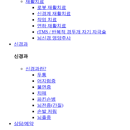
재활치료
로봇 재활치료
신경계 재활치료
작업 치료
연하 재활치료
rTMS / 반복적 경두개 자기 자극술
뇌신경 영양주사
신경과
신경과
신경과란?
두통
어지럼증
불면증
치매
파킨슨병
뇌전증(간질)
손발 저림
뇌졸중
상담/예약