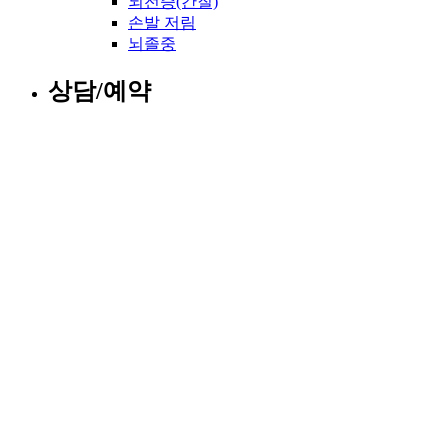
뇌전증(간질)
손발 저림
뇌졸중
상담/예약