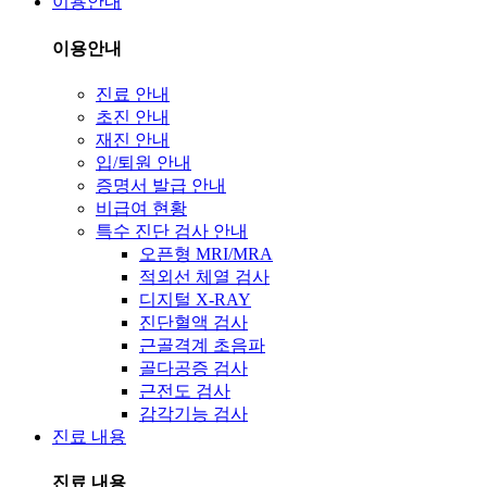
이용안내
이용안내
진료 안내
초진 안내
재진 안내
입/퇴원 안내
증명서 발급 안내
비급여 현황
특수 진단 검사 안내
오픈형 MRI/MRA
적외선 체열 검사
디지털 X-RAY
진단혈액 검사
근골격계 초음파
골다공증 검사
근전도 검사
감각기능 검사
진료 내용
진료 내용