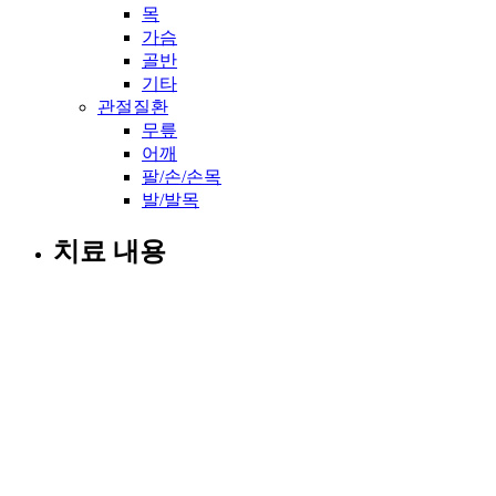
목
가슴
골반
기타
관절질환
무릎
어깨
팔/손/손목
발/발목
치료 내용