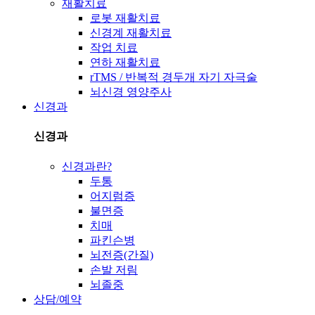
재활치료
로봇 재활치료
신경계 재활치료
작업 치료
연하 재활치료
rTMS / 반복적 경두개 자기 자극술
뇌신경 영양주사
신경과
신경과
신경과란?
두통
어지럼증
불면증
치매
파킨슨병
뇌전증(간질)
손발 저림
뇌졸중
상담/예약