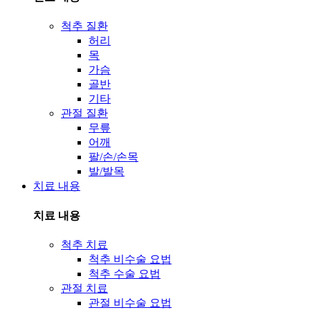
척추 질환
허리
목
가슴
골반
기타
관절 질환
무릎
어깨
팔/손/손목
발/발목
치료 내용
치료 내용
척추 치료
척추 비수술 요법
척추 수술 요법
관절 치료
관절 비수술 요법