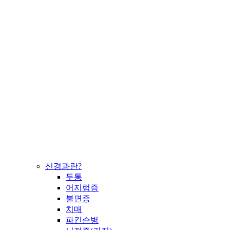
신경과란?
두통
어지럼증
불면증
치매
파킨슨병