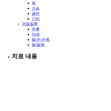
목
가슴
골반
기타
관절질환
무릎
어깨
팔/손/손목
발/발목
치료 내용