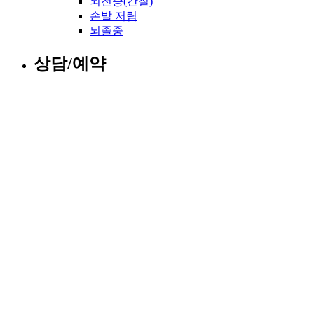
뇌전증(간질)
손발 저림
뇌졸중
상담/예약