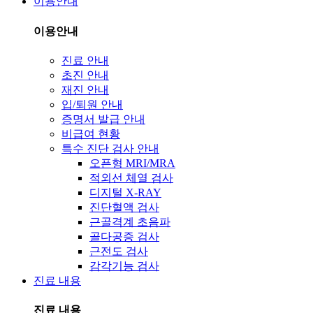
이용안내
이용안내
진료 안내
초진 안내
재진 안내
입/퇴원 안내
증명서 발급 안내
비급여 현황
특수 진단 검사 안내
오픈형 MRI/MRA
적외선 체열 검사
디지털 X-RAY
진단혈액 검사
근골격계 초음파
골다공증 검사
근전도 검사
감각기능 검사
진료 내용
진료 내용