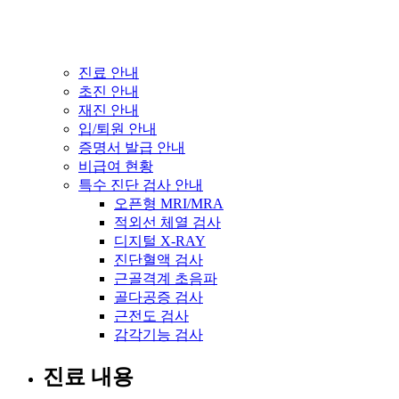
진료 안내
초진 안내
재진 안내
입/퇴원 안내
증명서 발급 안내
비급여 현황
특수 진단 검사 안내
오픈형 MRI/MRA
적외선 체열 검사
디지털 X-RAY
진단혈액 검사
근골격계 초음파
골다공증 검사
근전도 검사
감각기능 검사
진료 내용