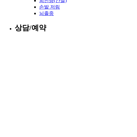
뇌전증(간질)
손발 저림
뇌졸중
상담/예약