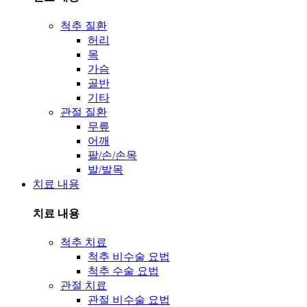
척추 질환
허리
목
가슴
골반
기타
관절 질환
무릎
어깨
팔/손/손목
발/발목
치료 내용
치료 내용
척추 치료
척추 비수술 요법
척추 수술 요법
관절 치료
관절 비수술 요법