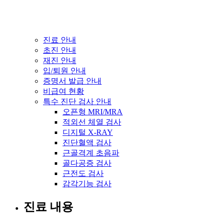
진료 안내
초진 안내
재진 안내
입/퇴원 안내
증명서 발급 안내
비급여 현황
특수 진단 검사 안내
오픈형 MRI/MRA
적외선 체열 검사
디지털 X-RAY
진단혈액 검사
근골격계 초음파
골다공증 검사
근전도 검사
감각기능 검사
진료 내용