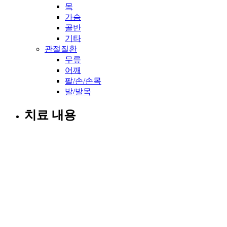
목
가슴
골반
기타
관절질환
무릎
어깨
팔/손/손목
발/발목
치료 내용