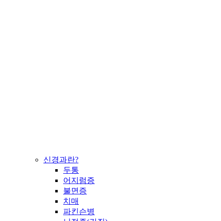
신경과란?
두통
어지럼증
불면증
치매
파킨슨병