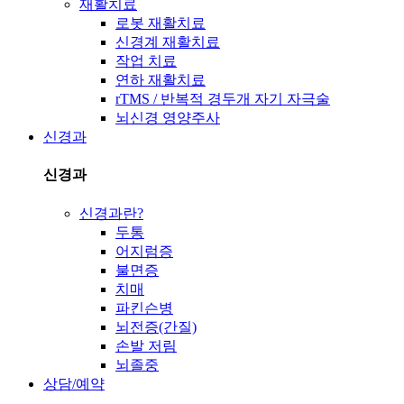
재활치료
로봇 재활치료
신경계 재활치료
작업 치료
연하 재활치료
rTMS / 반복적 경두개 자기 자극술
뇌신경 영양주사
신경과
신경과
신경과란?
두통
어지럼증
불면증
치매
파킨슨병
뇌전증(간질)
손발 저림
뇌졸중
상담/예약