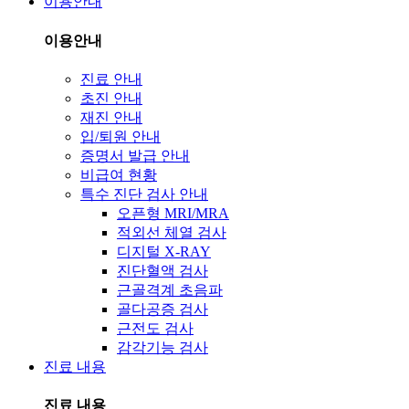
이용안내
이용안내
진료 안내
초진 안내
재진 안내
입/퇴원 안내
증명서 발급 안내
비급여 현황
특수 진단 검사 안내
오픈형 MRI/MRA
적외선 체열 검사
디지털 X-RAY
진단혈액 검사
근골격계 초음파
골다공증 검사
근전도 검사
감각기능 검사
진료 내용
진료 내용