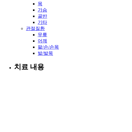
목
가슴
골반
기타
관절질환
무릎
어깨
팔/손/손목
발/발목
치료 내용