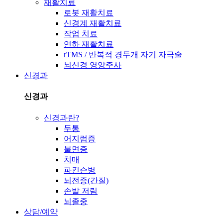
재활치료
로봇 재활치료
신경계 재활치료
작업 치료
연하 재활치료
rTMS / 반복적 경두개 자기 자극술
뇌신경 영양주사
신경과
신경과
신경과란?
두통
어지럼증
불면증
치매
파킨슨병
뇌전증(간질)
손발 저림
뇌졸중
상담/예약