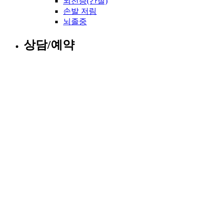
뇌전증(간질)
손발 저림
뇌졸중
상담/예약