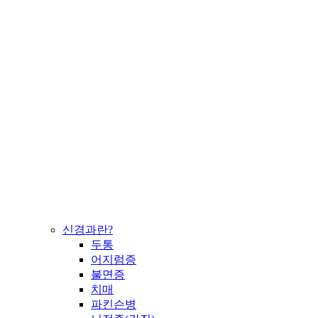
신경과란?
두통
어지럼증
불면증
치매
파킨슨병