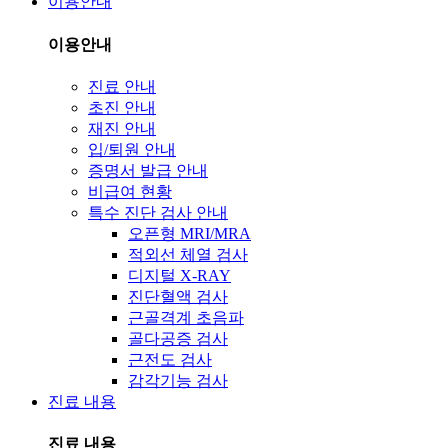
이용안내
이용안내
진료 안내
초진 안내
재진 안내
입/퇴원 안내
증명서 발급 안내
비급여 현황
특수 진단 검사 안내
오픈형 MRI/MRA
적외선 체열 검사
디지털 X-RAY
진단혈액 검사
근골격계 초음파
골다공증 검사
근전도 검사
감각기능 검사
진료 내용
진료 내용