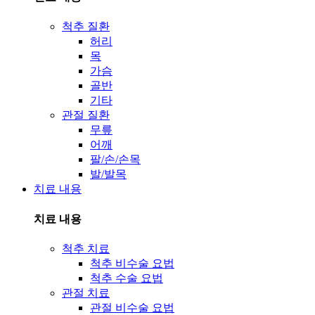
척추 질환
허리
목
가슴
골반
기타
관절 질환
무릎
어깨
팔/손/손목
발/발목
치료 내용
치료 내용
척추 치료
척추 비수술 요법
척추 수술 요법
관절 치료
관절 비수술 요법