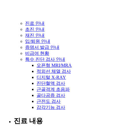
진료 안내
초진 안내
재진 안내
입/퇴원 안내
증명서 발급 안내
비급여 현황
특수 진단 검사 안내
오픈형 MRI/MRA
적외선 체열 검사
디지털 X-RAY
진단혈액 검사
근골격계 초음파
골다공증 검사
근전도 검사
감각기능 검사
진료 내용