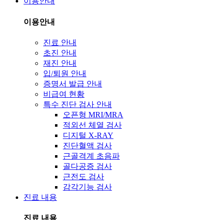
이용안내
이용안내
진료 안내
초진 안내
재진 안내
입/퇴원 안내
증명서 발급 안내
비급여 현황
특수 진단 검사 안내
오픈형 MRI/MRA
적외선 체열 검사
디지털 X-RAY
진단혈액 검사
근골격계 초음파
골다공증 검사
근전도 검사
감각기능 검사
진료 내용
진료 내용