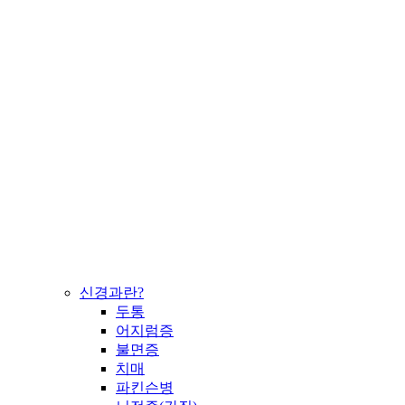
신경과란?
두통
어지럼증
불면증
치매
파킨슨병