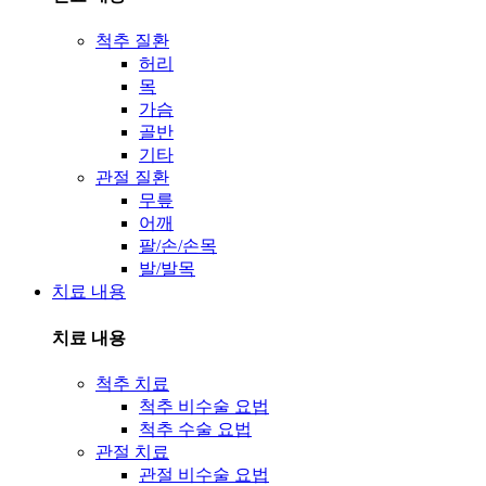
척추 질환
허리
목
가슴
골반
기타
관절 질환
무릎
어깨
팔/손/손목
발/발목
치료 내용
치료 내용
척추 치료
척추 비수술 요법
척추 수술 요법
관절 치료
관절 비수술 요법