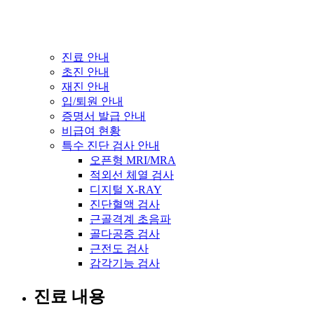
진료 안내
초진 안내
재진 안내
입/퇴원 안내
증명서 발급 안내
비급여 현황
특수 진단 검사 안내
오픈형 MRI/MRA
적외선 체열 검사
디지털 X-RAY
진단혈액 검사
근골격계 초음파
골다공증 검사
근전도 검사
감각기능 검사
진료 내용