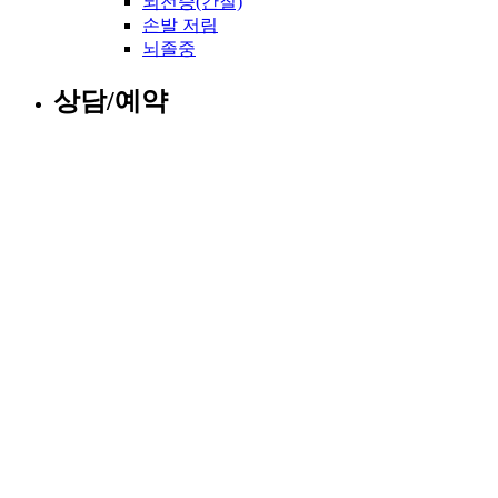
뇌전증(간질)
손발 저림
뇌졸중
상담/예약