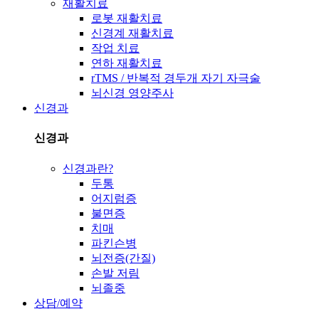
재활치료
로봇 재활치료
신경계 재활치료
작업 치료
연하 재활치료
rTMS / 반복적 경두개 자기 자극술
뇌신경 영양주사
신경과
신경과
신경과란?
두통
어지럼증
불면증
치매
파킨슨병
뇌전증(간질)
손발 저림
뇌졸중
상담/예약