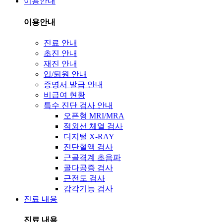
이용안내
이용안내
진료 안내
초진 안내
재진 안내
입/퇴원 안내
증명서 발급 안내
비급여 현황
특수 진단 검사 안내
오픈형 MRI/MRA
적외선 체열 검사
디지털 X-RAY
진단혈액 검사
근골격계 초음파
골다공증 검사
근전도 검사
감각기능 검사
진료 내용
진료 내용