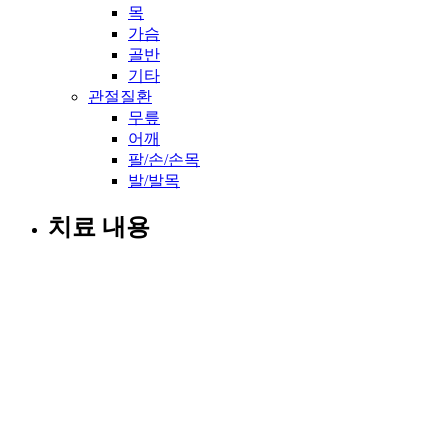
목
가슴
골반
기타
관절질환
무릎
어깨
팔/손/손목
발/발목
치료 내용