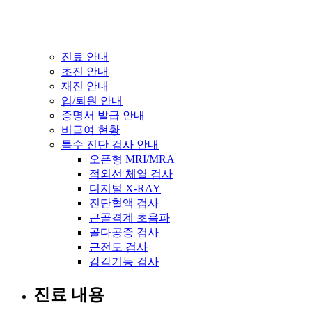
진료 안내
초진 안내
재진 안내
입/퇴원 안내
증명서 발급 안내
비급여 현황
특수 진단 검사 안내
오픈형 MRI/MRA
적외선 체열 검사
디지털 X-RAY
진단혈액 검사
근골격계 초음파
골다공증 검사
근전도 검사
감각기능 검사
진료 내용