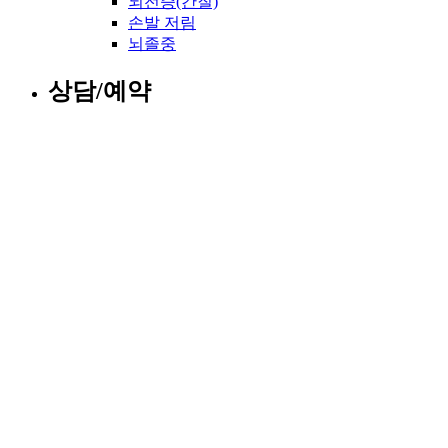
뇌전증(간질)
손발 저림
뇌졸중
상담/예약