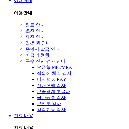
이용안내
이용안내
진료 안내
초진 안내
재진 안내
입/퇴원 안내
증명서 발급 안내
비급여 현황
특수 진단 검사 안내
오픈형 MRI/MRA
적외선 체열 검사
디지털 X-RAY
진단혈액 검사
근골격계 초음파
골다공증 검사
근전도 검사
감각기능 검사
진료 내용
진료 내용