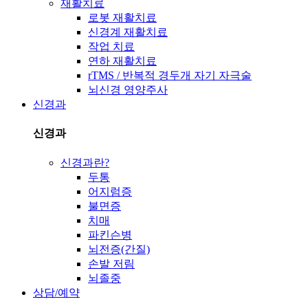
재활치료
로봇 재활치료
신경계 재활치료
작업 치료
연하 재활치료
rTMS / 반복적 경두개 자기 자극술
뇌신경 영양주사
신경과
신경과
신경과란?
두통
어지럼증
불면증
치매
파킨슨병
뇌전증(간질)
손발 저림
뇌졸중
상담/예약