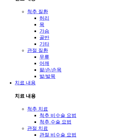
척추 질환
허리
목
가슴
골반
기타
관절 질환
무릎
어깨
팔/손/손목
발/발목
치료 내용
치료 내용
척추 치료
척추 비수술 요법
척추 수술 요법
관절 치료
관절 비수술 요법