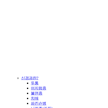
신경과란?
두통
어지럼증
불면증
치매
파킨슨병