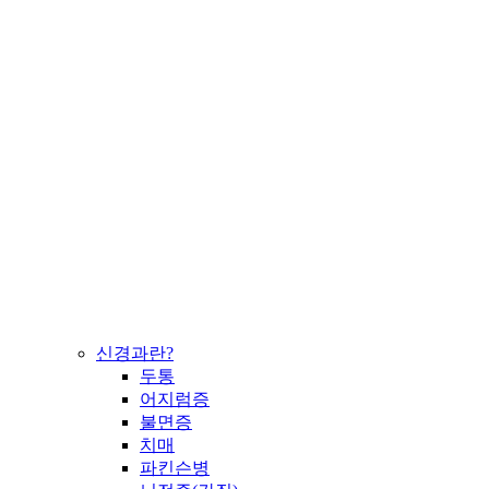
신경과란?
두통
어지럼증
불면증
치매
파킨슨병