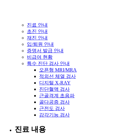
진료 안내
초진 안내
재진 안내
입/퇴원 안내
증명서 발급 안내
비급여 현황
특수 진단 검사 안내
오픈형 MRI/MRA
적외선 체열 검사
디지털 X-RAY
진단혈액 검사
근골격계 초음파
골다공증 검사
근전도 검사
감각기능 검사
진료 내용