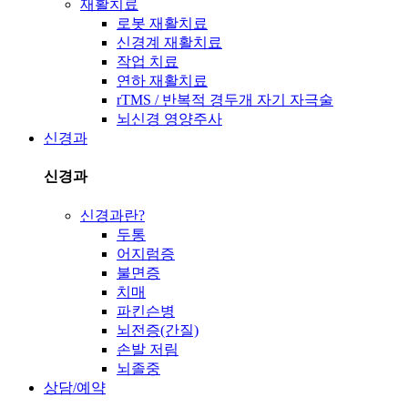
재활치료
로봇 재활치료
신경계 재활치료
작업 치료
연하 재활치료
rTMS / 반복적 경두개 자기 자극술
뇌신경 영양주사
신경과
신경과
신경과란?
두통
어지럼증
불면증
치매
파킨슨병
뇌전증(간질)
손발 저림
뇌졸중
상담/예약