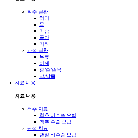
척추 질환
허리
목
가슴
골반
기타
관절 질환
무릎
어깨
팔/손/손목
발/발목
치료 내용
치료 내용
척추 치료
척추 비수술 요법
척추 수술 요법
관절 치료
관절 비수술 요법