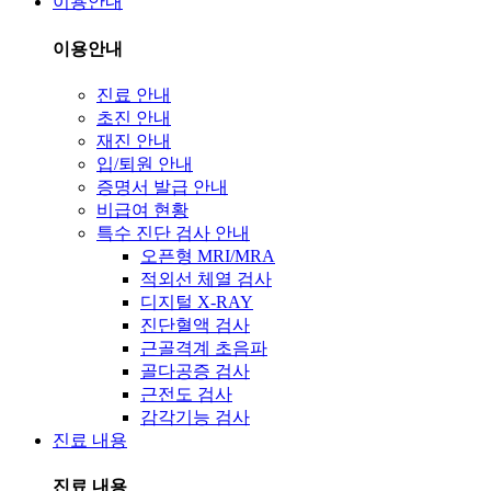
이용안내
이용안내
진료 안내
초진 안내
재진 안내
입/퇴원 안내
증명서 발급 안내
비급여 현황
특수 진단 검사 안내
오픈형 MRI/MRA
적외선 체열 검사
디지털 X-RAY
진단혈액 검사
근골격계 초음파
골다공증 검사
근전도 검사
감각기능 검사
진료 내용
진료 내용