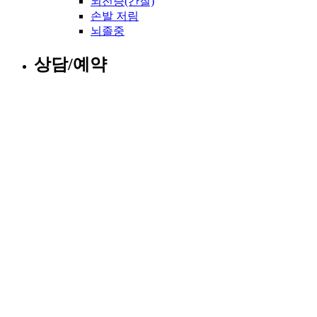
뇌전증(간질)
손발 저림
뇌졸중
상담/예약