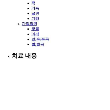
목
가슴
골반
기타
관절질환
무릎
어깨
팔/손/손목
발/발목
치료 내용