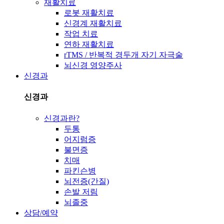
재활치료
로봇 재활치료
신경계 재활치료
작업 치료
연하 재활치료
rTMS / 반복적 경두개 자기 자극술
뇌신경 영양주사
신경과
신경과
신경과란?
두통
어지럼증
불면증
치매
파킨슨병
뇌전증(간질)
손발 저림
뇌졸중
상담/예약