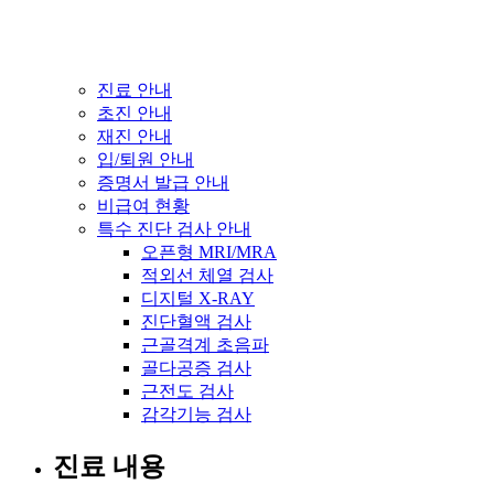
진료 안내
초진 안내
재진 안내
입/퇴원 안내
증명서 발급 안내
비급여 현황
특수 진단 검사 안내
오픈형 MRI/MRA
적외선 체열 검사
디지털 X-RAY
진단혈액 검사
근골격계 초음파
골다공증 검사
근전도 검사
감각기능 검사
진료 내용