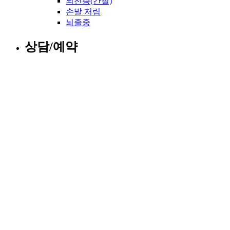
뇌전증(간질)
손발 저림
뇌졸중
상담/예약