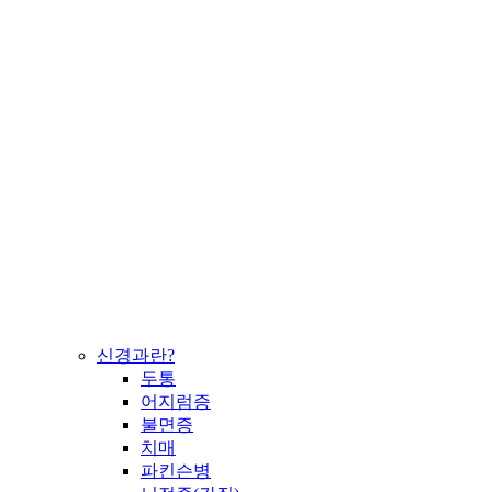
신경과란?
두통
어지럼증
불면증
치매
파킨슨병