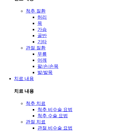
척추 질환
허리
목
가슴
골반
기타
관절 질환
무릎
어깨
팔/손/손목
발/발목
치료 내용
치료 내용
척추 치료
척추 비수술 요법
척추 수술 요법
관절 치료
관절 비수술 요법