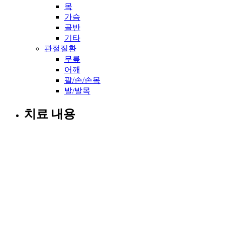
목
가슴
골반
기타
관절질환
무릎
어깨
팔/손/손목
발/발목
치료 내용