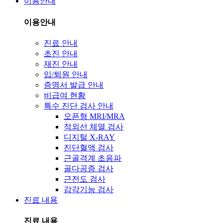
이용안내
이용안내
진료 안내
초진 안내
재진 안내
입/퇴원 안내
증명서 발급 안내
비급여 현황
특수 진단 검사 안내
오픈형 MRI/MRA
적외선 체열 검사
디지털 X-RAY
진단혈액 검사
근골격계 초음파
골다공증 검사
근전도 검사
감각기능 검사
진료 내용
진료 내용