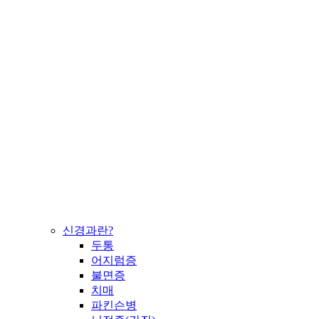
신경과란?
두통
어지럼증
불면증
치매
파킨슨병