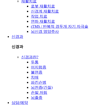
재활치료
로봇 재활치료
신경계 재활치료
작업 치료
연하 재활치료
rTMS / 반복적 경두개 자기 자극술
뇌신경 영양주사
신경과
신경과
신경과란?
두통
어지럼증
불면증
치매
파킨슨병
뇌전증(간질)
손발 저림
뇌졸중
상담/예약