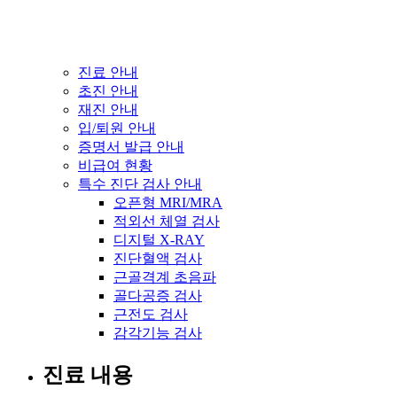
진료 안내
초진 안내
재진 안내
입/퇴원 안내
증명서 발급 안내
비급여 현황
특수 진단 검사 안내
오픈형 MRI/MRA
적외선 체열 검사
디지털 X-RAY
진단혈액 검사
근골격계 초음파
골다공증 검사
근전도 검사
감각기능 검사
진료 내용