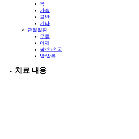
목
가슴
골반
기타
관절질환
무릎
어깨
팔/손/손목
발/발목
치료 내용