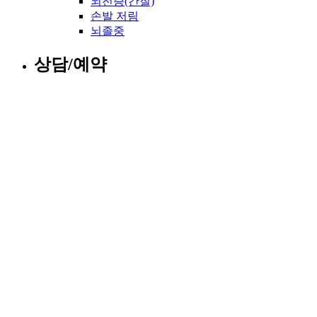
뇌전증(간질)
손발 저림
뇌졸중
상담/예약