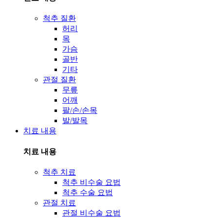
척추 질환
허리
목
가슴
골반
기타
관절 질환
무릎
어깨
팔/손/손목
발/발목
치료 내용
치료 내용
척추 치료
척추 비수술 요법
척추 수술 요법
관절 치료
관절 비수술 요법