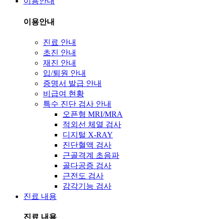
이용안내
이용안내
진료 안내
초진 안내
재진 안내
입/퇴원 안내
증명서 발급 안내
비급여 현황
특수 진단 검사 안내
오픈형 MRI/MRA
적외선 체열 검사
디지털 X-RAY
진단혈액 검사
근골격계 초음파
골다공증 검사
근전도 검사
감각기능 검사
진료 내용
진료 내용