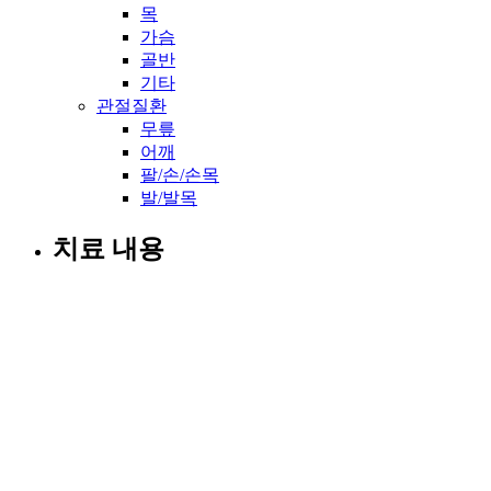
목
가슴
골반
기타
관절질환
무릎
어깨
팔/손/손목
발/발목
치료 내용