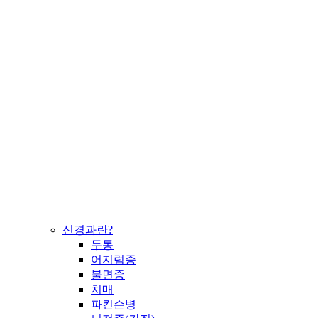
신경과란?
두통
어지럼증
불면증
치매
파킨슨병