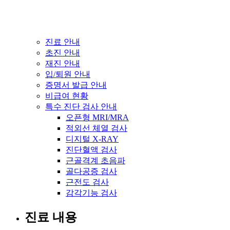
진료 안내
초진 안내
재진 안내
입/퇴원 안내
증명서 발급 안내
비급여 현황
특수 진단 검사 안내
오픈형 MRI/MRA
적외선 체열 검사
디지털 X-RAY
진단혈액 검사
근골격계 초음파
골다공증 검사
근전도 검사
감각기능 검사
진료 내용