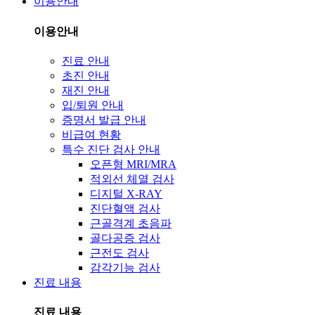
이용안내
이용안내
진료 안내
초진 안내
재진 안내
입/퇴원 안내
증명서 발급 안내
비급여 현황
특수 진단 검사 안내
오픈형 MRI/MRA
적외선 체열 검사
디지털 X-RAY
진단혈액 검사
근골격계 초음파
골다공증 검사
근전도 검사
감각기능 검사
진료 내용
진료 내용