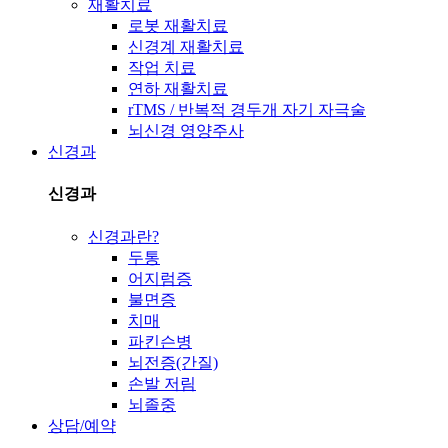
재활치료
로봇 재활치료
신경계 재활치료
작업 치료
연하 재활치료
rTMS / 반복적 경두개 자기 자극술
뇌신경 영양주사
신경과
신경과
신경과란?
두통
어지럼증
불면증
치매
파킨슨병
뇌전증(간질)
손발 저림
뇌졸중
상담/예약