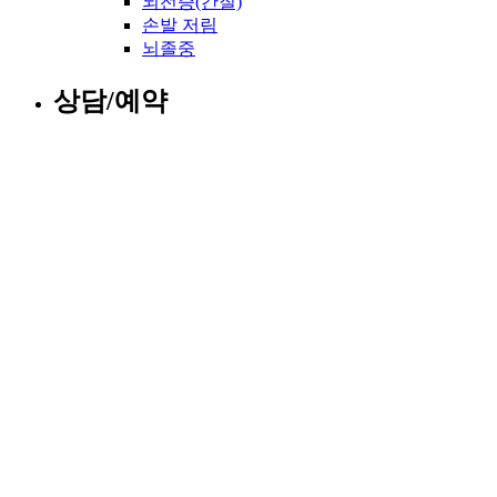
뇌전증(간질)
손발 저림
뇌졸중
상담/예약