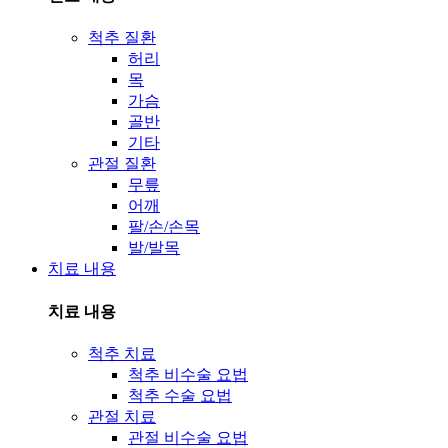
척추 질환
허리
목
가슴
골반
기타
관절 질환
무릎
어깨
팔/손/손목
발/발목
치료 내용
치료 내용
척추 치료
척추 비수술 요법
척추 수술 요법
관절 치료
관절 비수술 요법