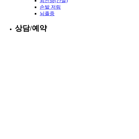
뇌전증(간질)
손발 저림
뇌졸중
상담/예약