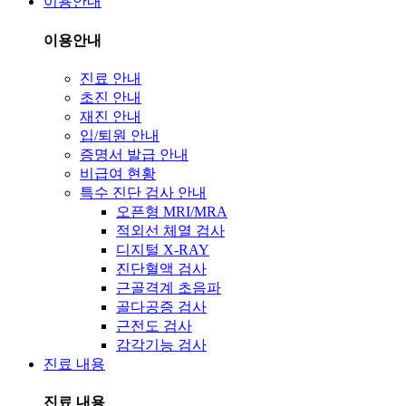
이용안내
이용안내
진료 안내
초진 안내
재진 안내
입/퇴원 안내
증명서 발급 안내
비급여 현황
특수 진단 검사 안내
오픈형 MRI/MRA
적외선 체열 검사
디지털 X-RAY
진단혈액 검사
근골격계 초음파
골다공증 검사
근전도 검사
감각기능 검사
진료 내용
진료 내용