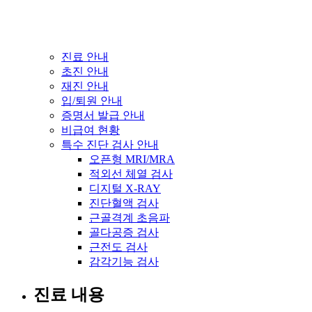
진료 안내
초진 안내
재진 안내
입/퇴원 안내
증명서 발급 안내
비급여 현황
특수 진단 검사 안내
오픈형 MRI/MRA
적외선 체열 검사
디지털 X-RAY
진단혈액 검사
근골격계 초음파
골다공증 검사
근전도 검사
감각기능 검사
진료 내용