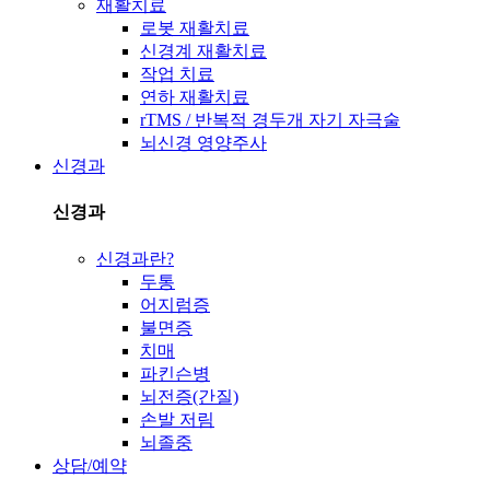
재활치료
로봇 재활치료
신경계 재활치료
작업 치료
연하 재활치료
rTMS / 반복적 경두개 자기 자극술
뇌신경 영양주사
신경과
신경과
신경과란?
두통
어지럼증
불면증
치매
파킨슨병
뇌전증(간질)
손발 저림
뇌졸중
상담/예약