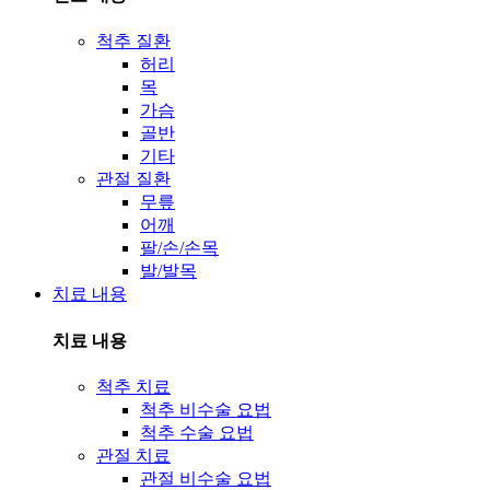
척추 질환
허리
목
가슴
골반
기타
관절 질환
무릎
어깨
팔/손/손목
발/발목
치료 내용
치료 내용
척추 치료
척추 비수술 요법
척추 수술 요법
관절 치료
관절 비수술 요법