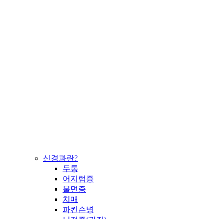
신경과란?
두통
어지럼증
불면증
치매
파킨슨병