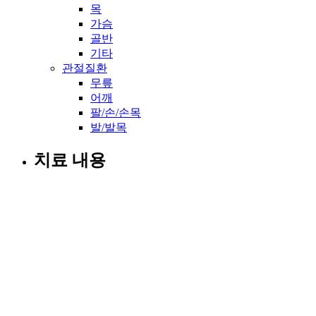
목
가슴
골반
기타
관절질환
무릎
어깨
팔/손/손목
발/발목
치료 내용