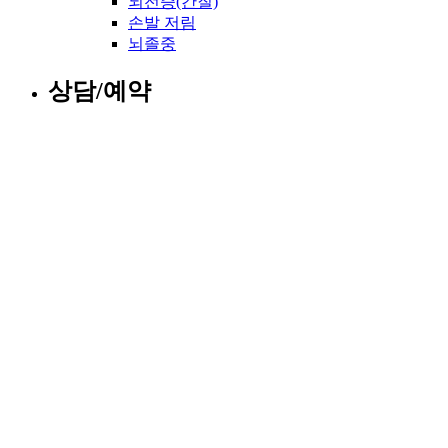
뇌전증(간질)
손발 저림
뇌졸중
상담/예약