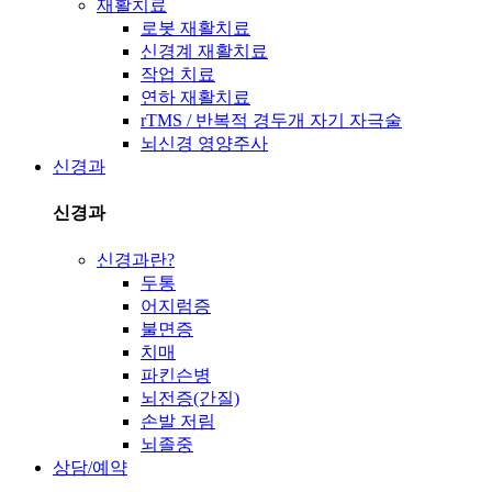
재활치료
로봇 재활치료
신경계 재활치료
작업 치료
연하 재활치료
rTMS / 반복적 경두개 자기 자극술
뇌신경 영양주사
신경과
신경과
신경과란?
두통
어지럼증
불면증
치매
파킨슨병
뇌전증(간질)
손발 저림
뇌졸중
상담/예약