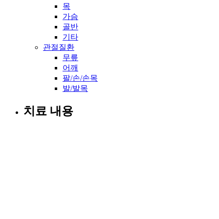
목
가슴
골반
기타
관절질환
무릎
어깨
팔/손/손목
발/발목
치료 내용