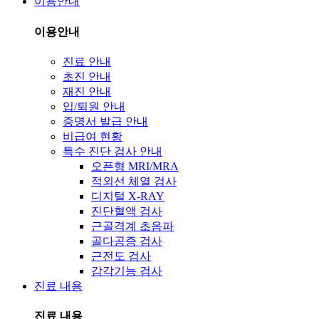
이용안내
이용안내
진료 안내
초진 안내
재진 안내
입/퇴원 안내
증명서 발급 안내
비급여 현황
특수 진단 검사 안내
오픈형 MRI/MRA
적외선 체열 검사
디지털 X-RAY
진단혈액 검사
근골격계 초음파
골다공증 검사
근전도 검사
감각기능 검사
진료 내용
진료 내용