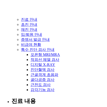
진료 안내
초진 안내
재진 안내
입/퇴원 안내
증명서 발급 안내
비급여 현황
특수 진단 검사 안내
오픈형 MRI/MRA
적외선 체열 검사
디지털 X-RAY
진단혈액 검사
근골격계 초음파
골다공증 검사
근전도 검사
감각기능 검사
진료 내용