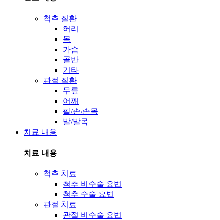
척추 질환
허리
목
가슴
골반
기타
관절 질환
무릎
어깨
팔/손/손목
발/발목
치료 내용
치료 내용
척추 치료
척추 비수술 요법
척추 수술 요법
관절 치료
관절 비수술 요법