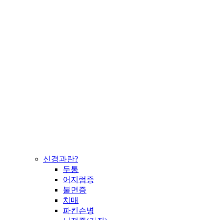
신경과란?
두통
어지럼증
불면증
치매
파킨슨병