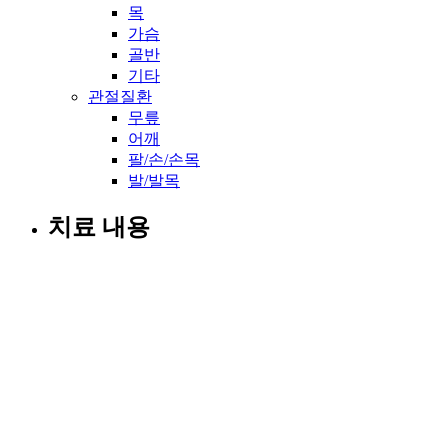
목
가슴
골반
기타
관절질환
무릎
어깨
팔/손/손목
발/발목
치료 내용