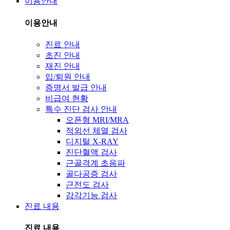
이용안내
이용안내
진료 안내
초진 안내
재진 안내
입/퇴원 안내
증명서 발급 안내
비급여 현황
특수 진단 검사 안내
오픈형 MRI/MRA
적외선 체열 검사
디지털 X-RAY
진단혈액 검사
근골격계 초음파
골다공증 검사
근전도 검사
감각기능 검사
진료 내용
진료 내용