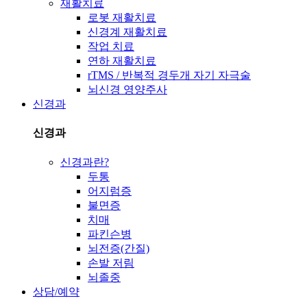
재활치료
로봇 재활치료
신경계 재활치료
작업 치료
연하 재활치료
rTMS / 반복적 경두개 자기 자극술
뇌신경 영양주사
신경과
신경과
신경과란?
두통
어지럼증
불면증
치매
파킨슨병
뇌전증(간질)
손발 저림
뇌졸중
상담/예약