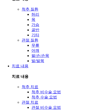
척추 질환
허리
목
가슴
골반
기타
관절 질환
무릎
어깨
팔/손/손목
발/발목
치료 내용
치료 내용
척추 치료
척추 비수술 요법
척추 수술 요법
관절 치료
관절 비수술 요법