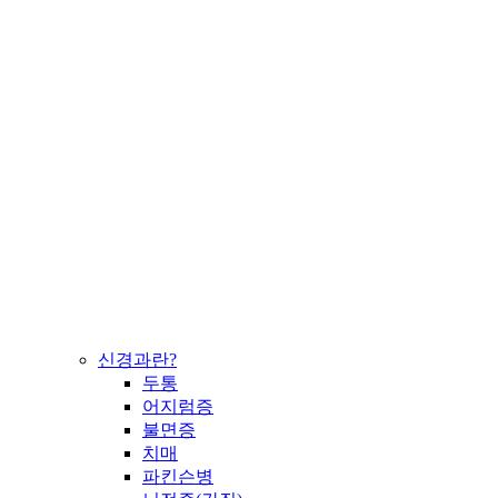
신경과란?
두통
어지럼증
불면증
치매
파킨슨병