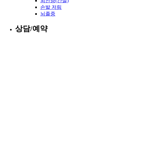
뇌전증(간질)
손발 저림
뇌졸중
상담/예약