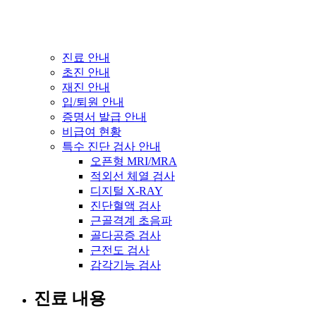
진료 안내
초진 안내
재진 안내
입/퇴원 안내
증명서 발급 안내
비급여 현황
특수 진단 검사 안내
오픈형 MRI/MRA
적외선 체열 검사
디지털 X-RAY
진단혈액 검사
근골격계 초음파
골다공증 검사
근전도 검사
감각기능 검사
진료 내용