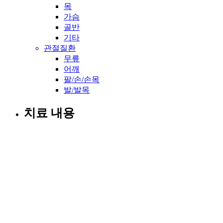
목
가슴
골반
기타
관절질환
무릎
어깨
팔/손/손목
발/발목
치료 내용