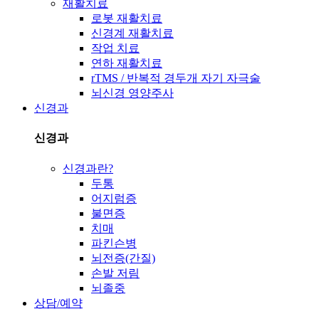
재활치료
로봇 재활치료
신경계 재활치료
작업 치료
연하 재활치료
rTMS / 반복적 경두개 자기 자극술
뇌신경 영양주사
신경과
신경과
신경과란?
두통
어지럼증
불면증
치매
파킨슨병
뇌전증(간질)
손발 저림
뇌졸중
상담/예약