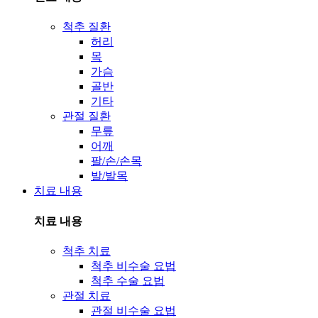
척추 질환
허리
목
가슴
골반
기타
관절 질환
무릎
어깨
팔/손/손목
발/발목
치료 내용
치료 내용
척추 치료
척추 비수술 요법
척추 수술 요법
관절 치료
관절 비수술 요법