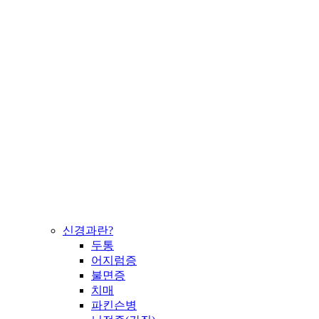
신경과란?
두통
어지럼증
불면증
치매
파킨슨병