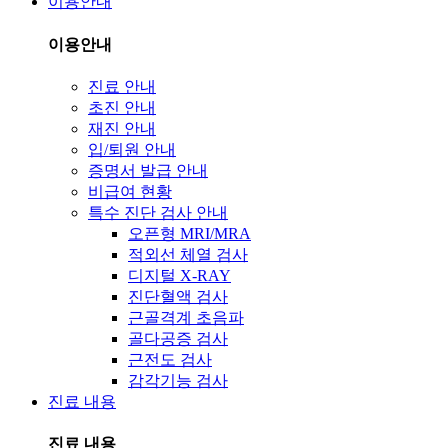
이용안내
이용안내
진료 안내
초진 안내
재진 안내
입/퇴원 안내
증명서 발급 안내
비급여 현황
특수 진단 검사 안내
오픈형 MRI/MRA
적외선 체열 검사
디지털 X-RAY
진단혈액 검사
근골격계 초음파
골다공증 검사
근전도 검사
감각기능 검사
진료 내용
진료 내용