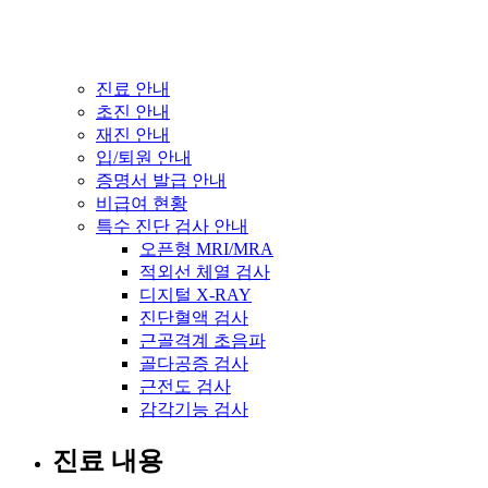
진료 안내
초진 안내
재진 안내
입/퇴원 안내
증명서 발급 안내
비급여 현황
특수 진단 검사 안내
오픈형 MRI/MRA
적외선 체열 검사
디지털 X-RAY
진단혈액 검사
근골격계 초음파
골다공증 검사
근전도 검사
감각기능 검사
진료 내용