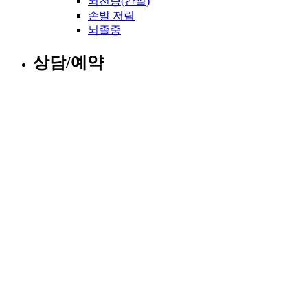
뇌전증(간질)
손발 저림
뇌졸중
상담/예약