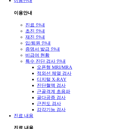
이용안내
이용안내
진료 안내
초진 안내
재진 안내
입/퇴원 안내
증명서 발급 안내
비급여 현황
특수 진단 검사 안내
오픈형 MRI/MRA
적외선 체열 검사
디지털 X-RAY
진단혈액 검사
근골격계 초음파
골다공증 검사
근전도 검사
감각기능 검사
진료 내용
진료 내용