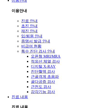
이용안내
이용안내
진료 안내
초진 안내
재진 안내
입/퇴원 안내
증명서 발급 안내
비급여 현황
특수 진단 검사 안내
오픈형 MRI/MRA
적외선 체열 검사
디지털 X-RAY
진단혈액 검사
근골격계 초음파
골다공증 검사
근전도 검사
감각기능 검사
진료 내용
진료 내용