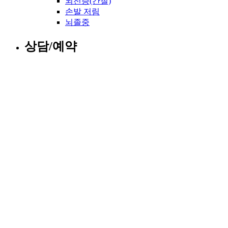
뇌전증(간질)
손발 저림
뇌졸중
상담/예약