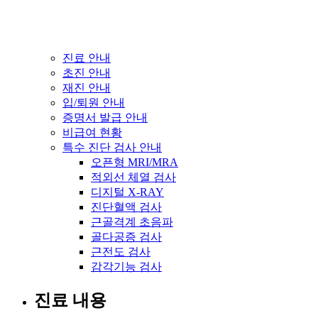
진료 안내
초진 안내
재진 안내
입/퇴원 안내
증명서 발급 안내
비급여 현황
특수 진단 검사 안내
오픈형 MRI/MRA
적외선 체열 검사
디지털 X-RAY
진단혈액 검사
근골격계 초음파
골다공증 검사
근전도 검사
감각기능 검사
진료 내용