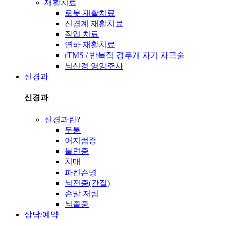
재활치료
로봇 재활치료
신경계 재활치료
작업 치료
연하 재활치료
rTMS / 반복적 경두개 자기 자극술
뇌신경 영양주사
신경과
신경과
신경과란?
두통
어지럼증
불면증
치매
파킨슨병
뇌전증(간질)
손발 저림
뇌졸중
상담/예약