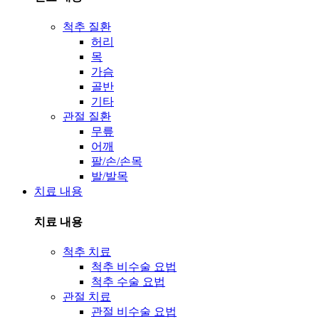
척추 질환
허리
목
가슴
골반
기타
관절 질환
무릎
어깨
팔/손/손목
발/발목
치료 내용
치료 내용
척추 치료
척추 비수술 요법
척추 수술 요법
관절 치료
관절 비수술 요법