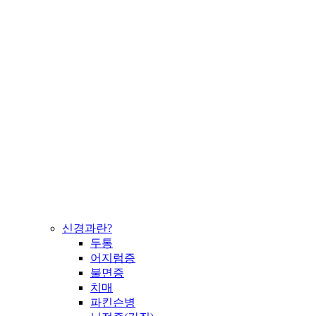
신경과란?
두통
어지럼증
불면증
치매
파킨슨병