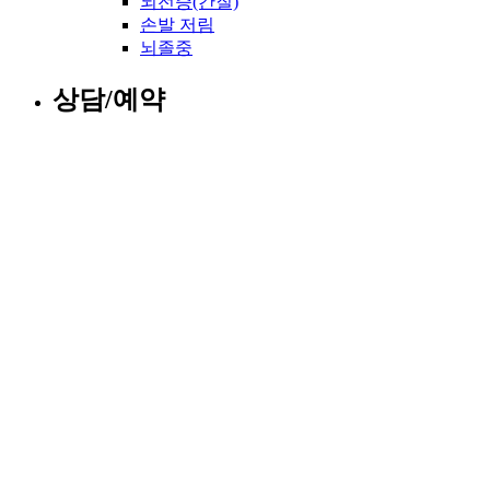
뇌전증(간질)
손발 저림
뇌졸중
상담/예약