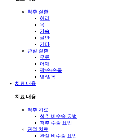
척추 질환
허리
목
가슴
골반
기타
관절 질환
무릎
어깨
팔/손/손목
발/발목
치료 내용
치료 내용
척추 치료
척추 비수술 요법
척추 수술 요법
관절 치료
관절 비수술 요법