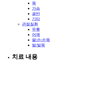
목
가슴
골반
기타
관절질환
무릎
어깨
팔/손/손목
발/발목
치료 내용