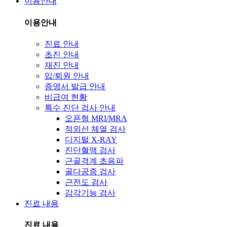
이용안내
이용안내
진료 안내
초진 안내
재진 안내
입/퇴원 안내
증명서 발급 안내
비급여 현황
특수 진단 검사 안내
오픈형 MRI/MRA
적외선 체열 검사
디지털 X-RAY
진단혈액 검사
근골격계 초음파
골다공증 검사
근전도 검사
감각기능 검사
진료 내용
진료 내용