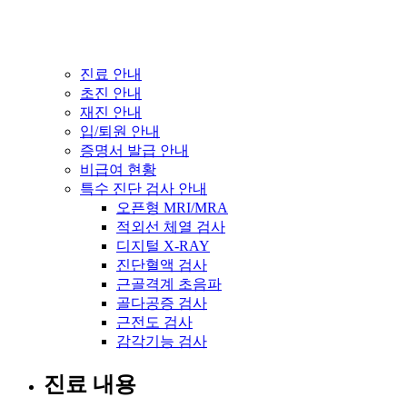
진료 안내
초진 안내
재진 안내
입/퇴원 안내
증명서 발급 안내
비급여 현황
특수 진단 검사 안내
오픈형 MRI/MRA
적외선 체열 검사
디지털 X-RAY
진단혈액 검사
근골격계 초음파
골다공증 검사
근전도 검사
감각기능 검사
진료 내용