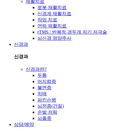
재활치료
로봇 재활치료
신경계 재활치료
작업 치료
연하 재활치료
rTMS / 반복적 경두개 자기 자극술
뇌신경 영양주사
신경과
신경과
신경과란?
두통
어지럼증
불면증
치매
파킨슨병
뇌전증(간질)
손발 저림
뇌졸중
상담/예약