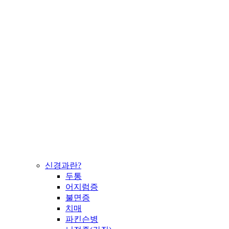
신경과란?
두통
어지럼증
불면증
치매
파킨슨병