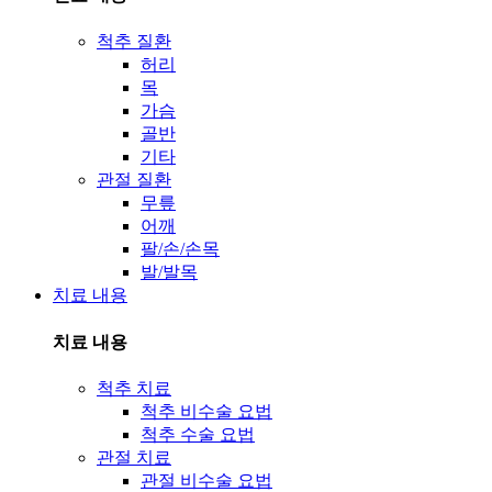
척추 질환
허리
목
가슴
골반
기타
관절 질환
무릎
어깨
팔/손/손목
발/발목
치료 내용
치료 내용
척추 치료
척추 비수술 요법
척추 수술 요법
관절 치료
관절 비수술 요법