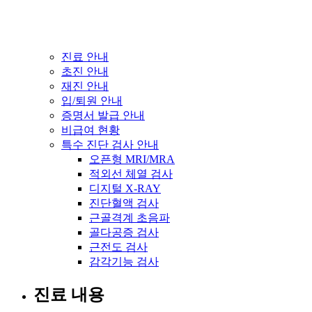
진료 안내
초진 안내
재진 안내
입/퇴원 안내
증명서 발급 안내
비급여 현황
특수 진단 검사 안내
오픈형 MRI/MRA
적외선 체열 검사
디지털 X-RAY
진단혈액 검사
근골격계 초음파
골다공증 검사
근전도 검사
감각기능 검사
진료 내용