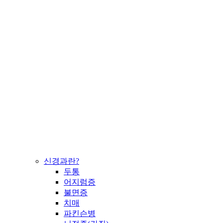
신경과란?
두통
어지럼증
불면증
치매
파킨슨병