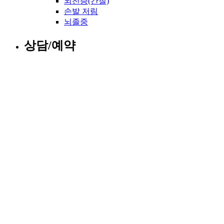
뇌전증(간질)
손발 저림
뇌졸중
상담/예약