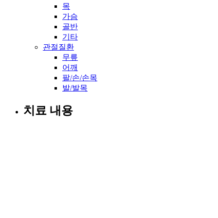
목
가슴
골반
기타
관절질환
무릎
어깨
팔/손/손목
발/발목
치료 내용