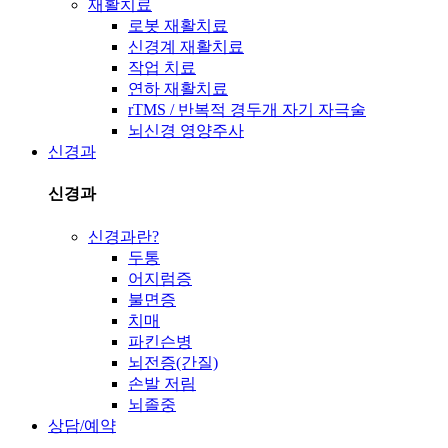
재활치료
로봇 재활치료
신경계 재활치료
작업 치료
연하 재활치료
rTMS / 반복적 경두개 자기 자극술
뇌신경 영양주사
신경과
신경과
신경과란?
두통
어지럼증
불면증
치매
파킨슨병
뇌전증(간질)
손발 저림
뇌졸중
상담/예약