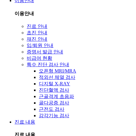
이용안내
이용안내
진료 안내
초진 안내
재진 안내
입/퇴원 안내
증명서 발급 안내
비급여 현황
특수 진단 검사 안내
오픈형 MRI/MRA
적외선 체열 검사
디지털 X-RAY
진단혈액 검사
근골격계 초음파
골다공증 검사
근전도 검사
감각기능 검사
진료 내용
진료 내용