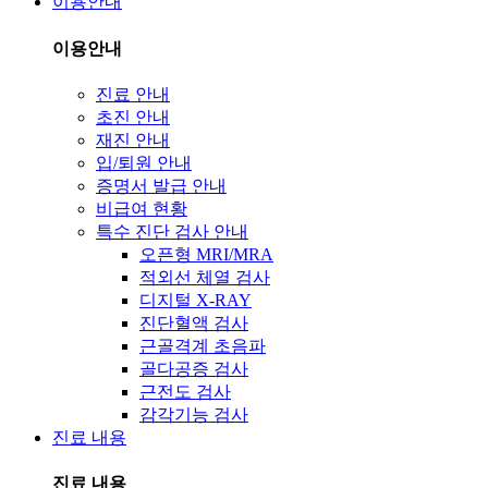
이용안내
이용안내
진료 안내
초진 안내
재진 안내
입/퇴원 안내
증명서 발급 안내
비급여 현황
특수 진단 검사 안내
오픈형 MRI/MRA
적외선 체열 검사
디지털 X-RAY
진단혈액 검사
근골격계 초음파
골다공증 검사
근전도 검사
감각기능 검사
진료 내용
진료 내용