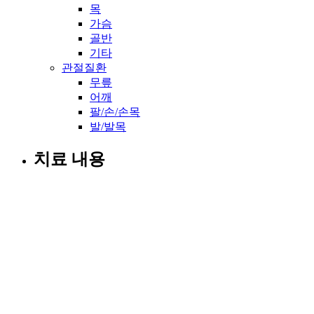
목
가슴
골반
기타
관절질환
무릎
어깨
팔/손/손목
발/발목
치료 내용