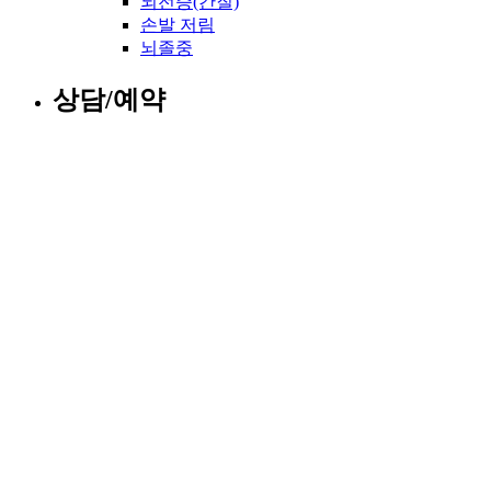
뇌전증(간질)
손발 저림
뇌졸중
상담/예약