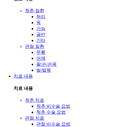
척추 질환
허리
목
가슴
골반
기타
관절 질환
무릎
어깨
팔/손/손목
발/발목
치료 내용
치료 내용
척추 치료
척추 비수술 요법
척추 수술 요법
관절 치료
관절 비수술 요법