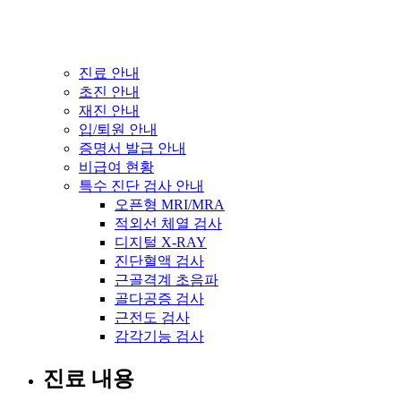
진료 안내
초진 안내
재진 안내
입/퇴원 안내
증명서 발급 안내
비급여 현황
특수 진단 검사 안내
오픈형 MRI/MRA
적외선 체열 검사
디지털 X-RAY
진단혈액 검사
근골격계 초음파
골다공증 검사
근전도 검사
감각기능 검사
진료 내용