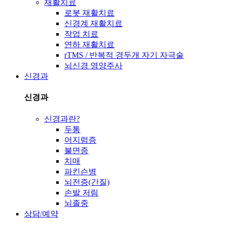
재활치료
로봇 재활치료
신경계 재활치료
작업 치료
연하 재활치료
rTMS / 반복적 경두개 자기 자극술
뇌신경 영양주사
신경과
신경과
신경과란?
두통
어지럼증
불면증
치매
파킨슨병
뇌전증(간질)
손발 저림
뇌졸중
상담/예약