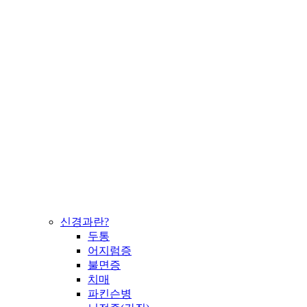
신경과란?
두통
어지럼증
불면증
치매
파킨슨병