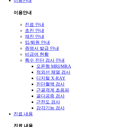
이용안내
이용안내
진료 안내
초진 안내
재진 안내
입/퇴원 안내
증명서 발급 안내
비급여 현황
특수 진단 검사 안내
오픈형 MRI/MRA
적외선 체열 검사
디지털 X-RAY
진단혈액 검사
근골격계 초음파
골다공증 검사
근전도 검사
감각기능 검사
진료 내용
진료 내용