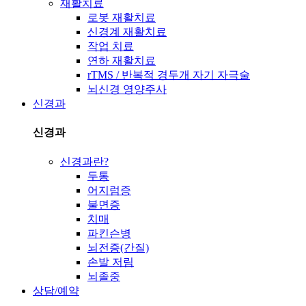
재활치료
로봇 재활치료
신경계 재활치료
작업 치료
연하 재활치료
rTMS / 반복적 경두개 자기 자극술
뇌신경 영양주사
신경과
신경과
신경과란?
두통
어지럼증
불면증
치매
파킨슨병
뇌전증(간질)
손발 저림
뇌졸중
상담/예약