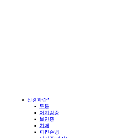
신경과란?
두통
어지럼증
불면증
치매
파킨슨병