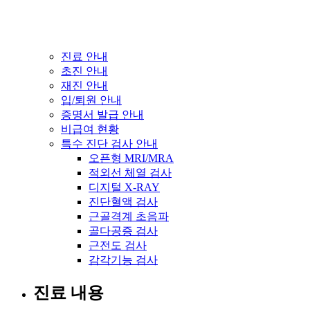
진료 안내
초진 안내
재진 안내
입/퇴원 안내
증명서 발급 안내
비급여 현황
특수 진단 검사 안내
오픈형 MRI/MRA
적외선 체열 검사
디지털 X-RAY
진단혈액 검사
근골격계 초음파
골다공증 검사
근전도 검사
감각기능 검사
진료 내용