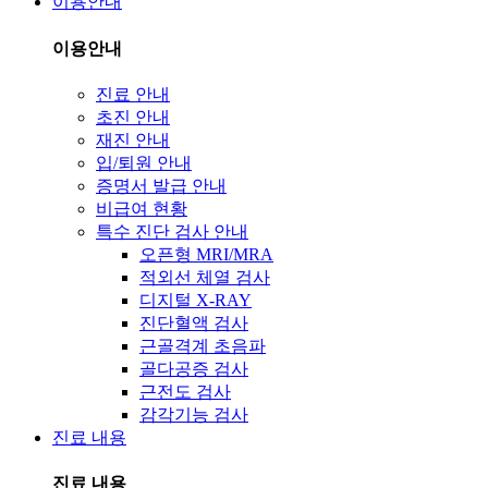
이용안내
이용안내
진료 안내
초진 안내
재진 안내
입/퇴원 안내
증명서 발급 안내
비급여 현황
특수 진단 검사 안내
오픈형 MRI/MRA
적외선 체열 검사
디지털 X-RAY
진단혈액 검사
근골격계 초음파
골다공증 검사
근전도 검사
감각기능 검사
진료 내용
진료 내용