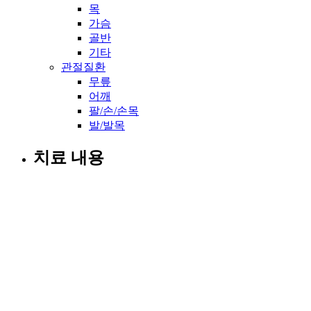
목
가슴
골반
기타
관절질환
무릎
어깨
팔/손/손목
발/발목
치료 내용