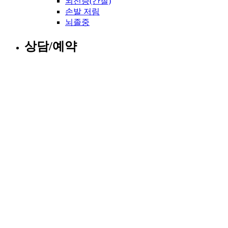
뇌전증(간질)
손발 저림
뇌졸중
상담/예약