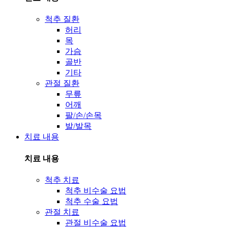
척추 질환
허리
목
가슴
골반
기타
관절 질환
무릎
어깨
팔/손/손목
발/발목
치료 내용
치료 내용
척추 치료
척추 비수술 요법
척추 수술 요법
관절 치료
관절 비수술 요법