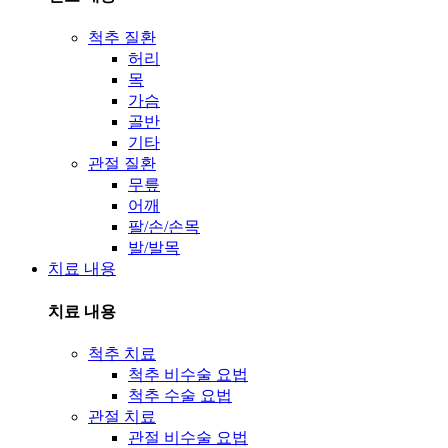
척추 질환
허리
목
가슴
골반
기타
관절 질환
무릎
어깨
팔/손/손목
발/발목
치료 내용
치료 내용
척추 치료
척추 비수술 요법
척추 수술 요법
관절 치료
관절 비수술 요법