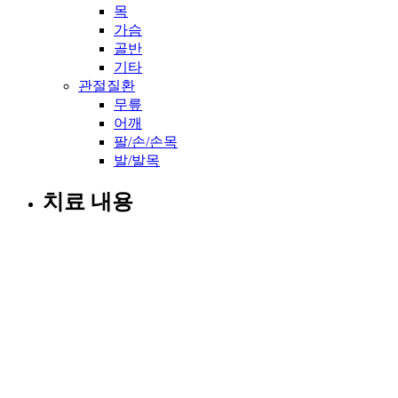
목
가슴
골반
기타
관절질환
무릎
어깨
팔/손/손목
발/발목
치료 내용