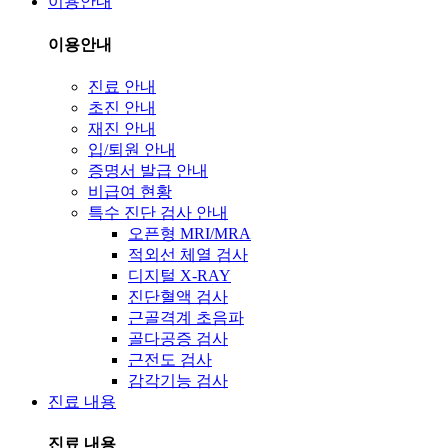
이용안내
이용안내
진료 안내
초진 안내
재진 안내
입/퇴원 안내
증명서 발급 안내
비급여 현황
특수 진단 검사 안내
오픈형 MRI/MRA
적외선 체열 검사
디지털 X-RAY
진단혈액 검사
근골격계 초음파
골다공증 검사
근전도 검사
감각기능 검사
진료 내용
진료 내용