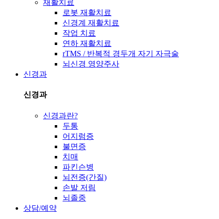
재활치료
로봇 재활치료
신경계 재활치료
작업 치료
연하 재활치료
rTMS / 반복적 경두개 자기 자극술
뇌신경 영양주사
신경과
신경과
신경과란?
두통
어지럼증
불면증
치매
파킨슨병
뇌전증(간질)
손발 저림
뇌졸중
상담/예약