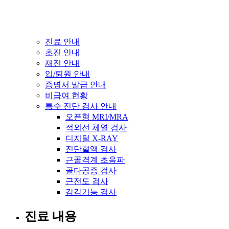
진료 안내
초진 안내
재진 안내
입/퇴원 안내
증명서 발급 안내
비급여 현황
특수 진단 검사 안내
오픈형 MRI/MRA
적외선 체열 검사
디지털 X-RAY
진단혈액 검사
근골격계 초음파
골다공증 검사
근전도 검사
감각기능 검사
진료 내용