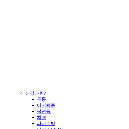
신경과란?
두통
어지럼증
불면증
치매
파킨슨병