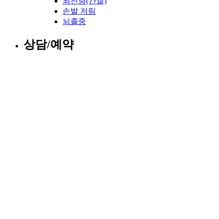
뇌전증(간질)
손발 저림
뇌졸중
상담/예약