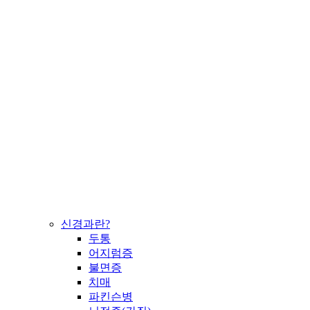
신경과란?
두통
어지럼증
불면증
치매
파킨슨병