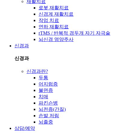
재활치료
로봇 재활치료
신경계 재활치료
작업 치료
연하 재활치료
rTMS / 반복적 경두개 자기 자극술
뇌신경 영양주사
신경과
신경과
신경과란?
두통
어지럼증
불면증
치매
파킨슨병
뇌전증(간질)
손발 저림
뇌졸중
상담/예약