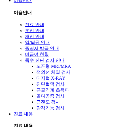
이용안내
이용안내
진료 안내
초진 안내
재진 안내
입/퇴원 안내
증명서 발급 안내
비급여 현황
특수 진단 검사 안내
오픈형 MRI/MRA
적외선 체열 검사
디지털 X-RAY
진단혈액 검사
근골격계 초음파
골다공증 검사
근전도 검사
감각기능 검사
진료 내용
진료 내용