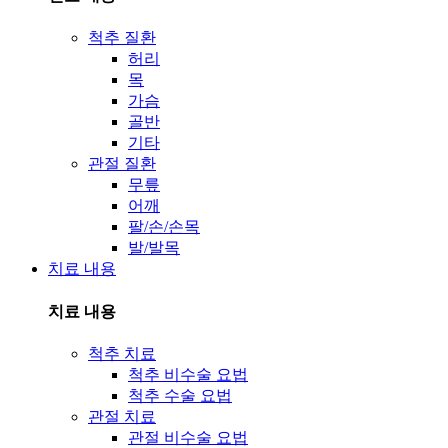
척추 질환
허리
목
가슴
골반
기타
관절 질환
무릎
어깨
팔/손/손목
발/발목
치료 내용
치료 내용
척추 치료
척추 비수술 요법
척추 수술 요법
관절 치료
관절 비수술 요법