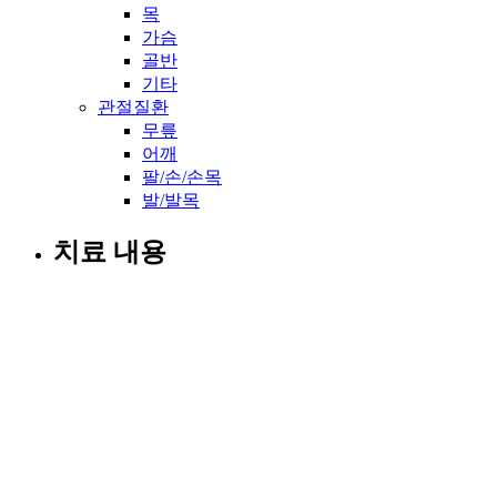
목
가슴
골반
기타
관절질환
무릎
어깨
팔/손/손목
발/발목
치료 내용