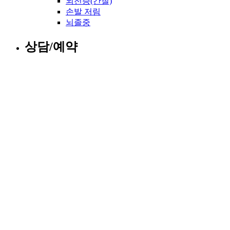
뇌전증(간질)
손발 저림
뇌졸중
상담/예약