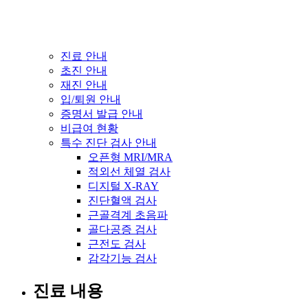
진료 안내
초진 안내
재진 안내
입/퇴원 안내
증명서 발급 안내
비급여 현황
특수 진단 검사 안내
오픈형 MRI/MRA
적외선 체열 검사
디지털 X-RAY
진단혈액 검사
근골격계 초음파
골다공증 검사
근전도 검사
감각기능 검사
진료 내용