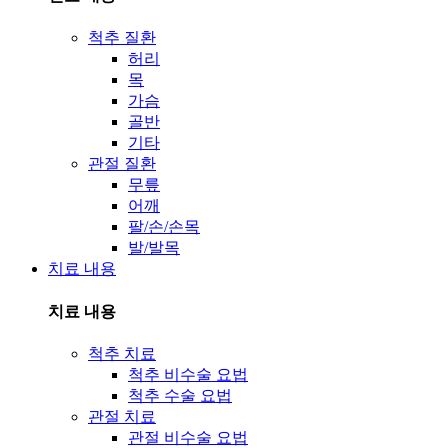
척추 질환
허리
목
가슴
골반
기타
관절 질환
무릎
어깨
팔/손/손목
발/발목
치료 내용
치료 내용
척추 치료
척추 비수술 요법
척추 수술 요법
관절 치료
관절 비수술 요법