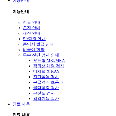
이용안내
이용안내
진료 안내
초진 안내
재진 안내
입/퇴원 안내
증명서 발급 안내
비급여 현황
특수 진단 검사 안내
오픈형 MRI/MRA
적외선 체열 검사
디지털 X-RAY
진단혈액 검사
근골격계 초음파
골다공증 검사
근전도 검사
감각기능 검사
진료 내용
진료 내용