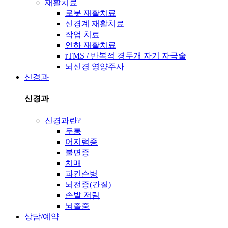
재활치료
로봇 재활치료
신경계 재활치료
작업 치료
연하 재활치료
rTMS / 반복적 경두개 자기 자극술
뇌신경 영양주사
신경과
신경과
신경과란?
두통
어지럼증
불면증
치매
파킨슨병
뇌전증(간질)
손발 저림
뇌졸중
상담/예약