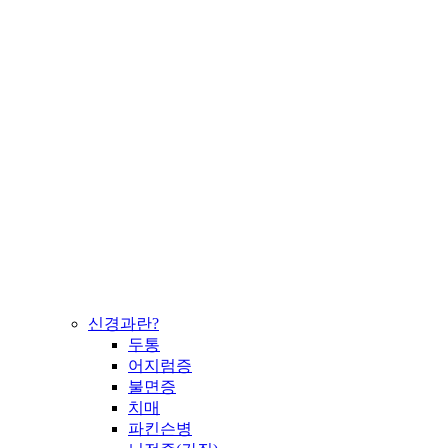
신경과란?
두통
어지럼증
불면증
치매
파킨슨병