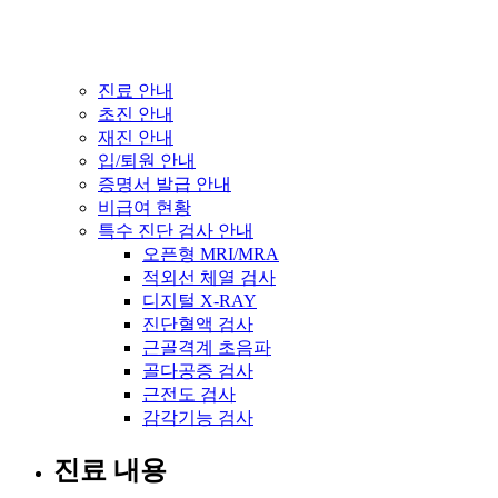
진료 안내
초진 안내
재진 안내
입/퇴원 안내
증명서 발급 안내
비급여 현황
특수 진단 검사 안내
오픈형 MRI/MRA
적외선 체열 검사
디지털 X-RAY
진단혈액 검사
근골격계 초음파
골다공증 검사
근전도 검사
감각기능 검사
진료 내용