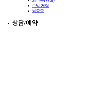
뇌전증(간질)
손발 저림
뇌졸중
상담/예약