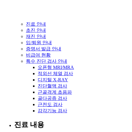
진료 안내
초진 안내
재진 안내
입/퇴원 안내
증명서 발급 안내
비급여 현황
특수 진단 검사 안내
오픈형 MRI/MRA
적외선 체열 검사
디지털 X-RAY
진단혈액 검사
근골격계 초음파
골다공증 검사
근전도 검사
감각기능 검사
진료 내용