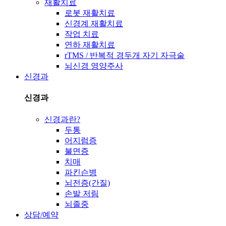
재활치료
로봇 재활치료
신경계 재활치료
작업 치료
연하 재활치료
rTMS / 반복적 경두개 자기 자극술
뇌신경 영양주사
신경과
신경과
신경과란?
두통
어지럼증
불면증
치매
파킨슨병
뇌전증(간질)
손발 저림
뇌졸중
상담/예약