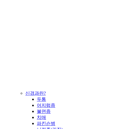
신경과란?
두통
어지럼증
불면증
치매
파킨슨병