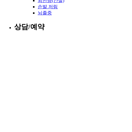
뇌전증(간질)
손발 저림
뇌졸중
상담/예약