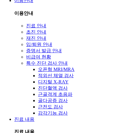
이용안내
이용안내
진료 안내
초진 안내
재진 안내
입/퇴원 안내
증명서 발급 안내
비급여 현황
특수 진단 검사 안내
오픈형 MRI/MRA
적외선 체열 검사
디지털 X-RAY
진단혈액 검사
근골격계 초음파
골다공증 검사
근전도 검사
감각기능 검사
진료 내용
진료 내용