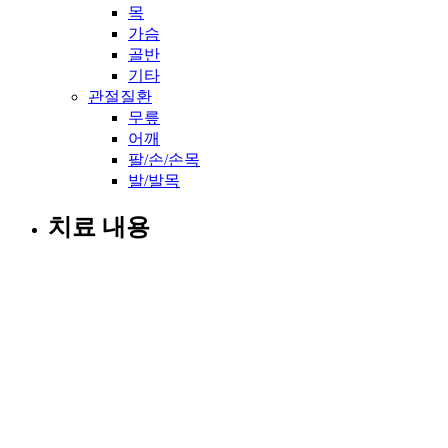
목
가슴
골반
기타
관절질환
무릎
어깨
팔/손/손목
발/발목
치료 내용