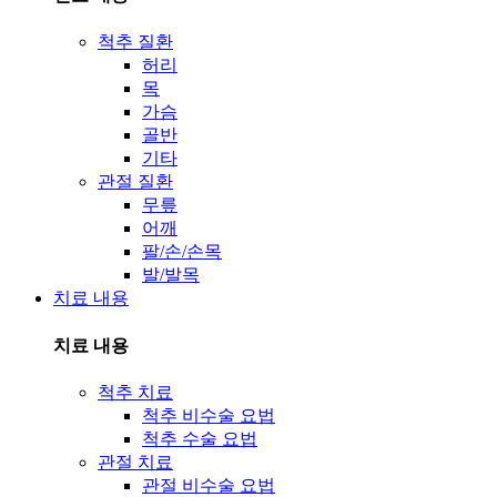
척추 질환
허리
목
가슴
골반
기타
관절 질환
무릎
어깨
팔/손/손목
발/발목
치료 내용
치료 내용
척추 치료
척추 비수술 요법
척추 수술 요법
관절 치료
관절 비수술 요법