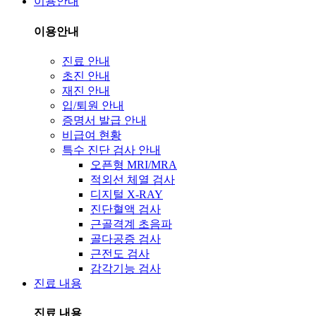
이용안내
이용안내
진료 안내
초진 안내
재진 안내
입/퇴원 안내
증명서 발급 안내
비급여 현황
특수 진단 검사 안내
오픈형 MRI/MRA
적외선 체열 검사
디지털 X-RAY
진단혈액 검사
근골격계 초음파
골다공증 검사
근전도 검사
감각기능 검사
진료 내용
진료 내용