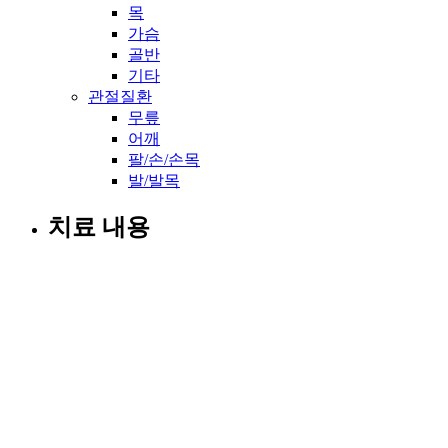
목
가슴
골반
기타
관절질환
무릎
어깨
팔/손/손목
발/발목
치료 내용