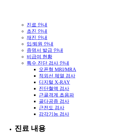
진료 안내
초진 안내
재진 안내
입/퇴원 안내
증명서 발급 안내
비급여 현황
특수 진단 검사 안내
오픈형 MRI/MRA
적외선 체열 검사
디지털 X-RAY
진단혈액 검사
근골격계 초음파
골다공증 검사
근전도 검사
감각기능 검사
진료 내용