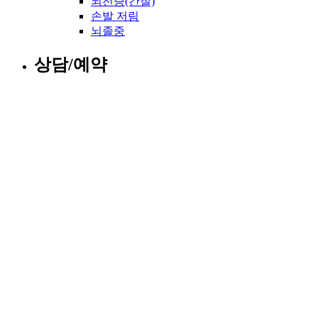
뇌전증(간질)
손발 저림
뇌졸중
상담/예약