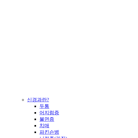
신경과란?
두통
어지럼증
불면증
치매
파킨슨병