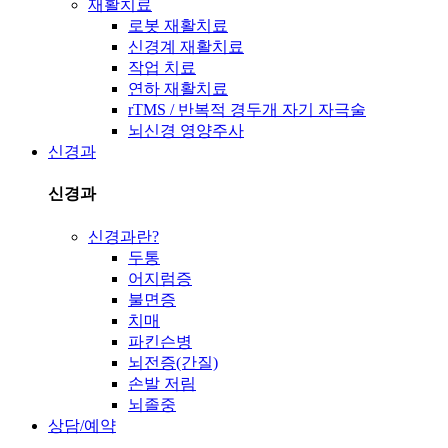
재활치료
로봇 재활치료
신경계 재활치료
작업 치료
연하 재활치료
rTMS / 반복적 경두개 자기 자극술
뇌신경 영양주사
신경과
신경과
신경과란?
두통
어지럼증
불면증
치매
파킨슨병
뇌전증(간질)
손발 저림
뇌졸중
상담/예약