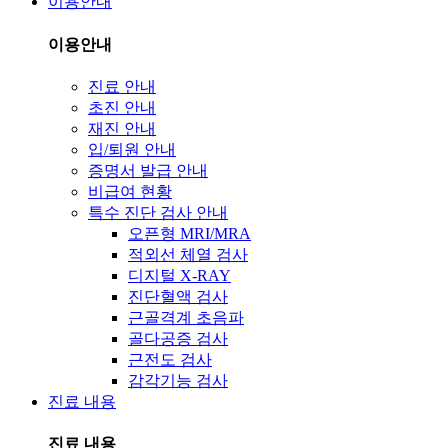
이용안내
이용안내
진료 안내
초진 안내
재진 안내
입/퇴원 안내
증명서 발급 안내
비급여 현황
특수 진단 검사 안내
오픈형 MRI/MRA
적외선 체열 검사
디지털 X-RAY
진단혈액 검사
근골격계 초음파
골다공증 검사
근전도 검사
감각기능 검사
진료 내용
진료 내용