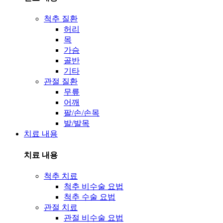
척추 질환
허리
목
가슴
골반
기타
관절 질환
무릎
어깨
팔/손/손목
발/발목
치료 내용
치료 내용
척추 치료
척추 비수술 요법
척추 수술 요법
관절 치료
관절 비수술 요법