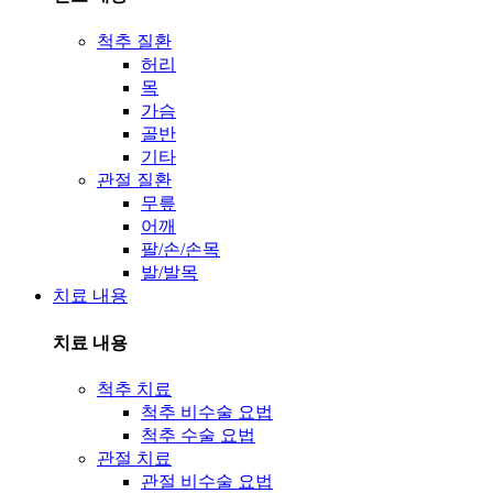
척추 질환
허리
목
가슴
골반
기타
관절 질환
무릎
어깨
팔/손/손목
발/발목
치료 내용
치료 내용
척추 치료
척추 비수술 요법
척추 수술 요법
관절 치료
관절 비수술 요법