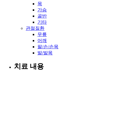
목
가슴
골반
기타
관절질환
무릎
어깨
팔/손/손목
발/발목
치료 내용