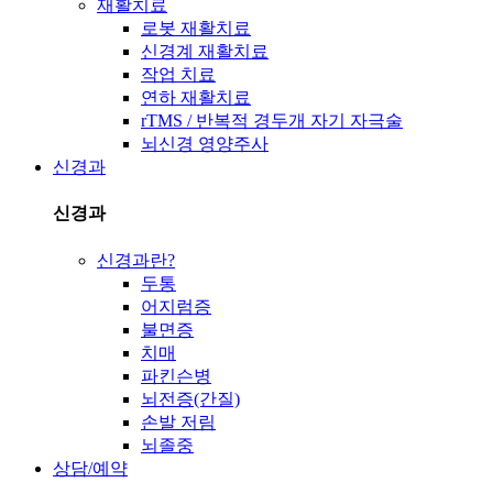
재활치료
로봇 재활치료
신경계 재활치료
작업 치료
연하 재활치료
rTMS / 반복적 경두개 자기 자극술
뇌신경 영양주사
신경과
신경과
신경과란?
두통
어지럼증
불면증
치매
파킨슨병
뇌전증(간질)
손발 저림
뇌졸중
상담/예약