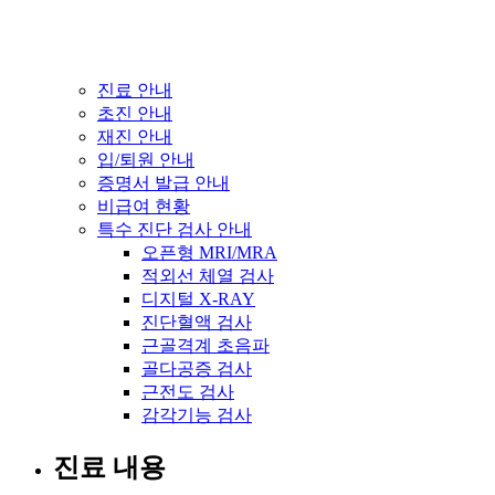
진료 안내
초진 안내
재진 안내
입/퇴원 안내
증명서 발급 안내
비급여 현황
특수 진단 검사 안내
오픈형 MRI/MRA
적외선 체열 검사
디지털 X-RAY
진단혈액 검사
근골격계 초음파
골다공증 검사
근전도 검사
감각기능 검사
진료 내용