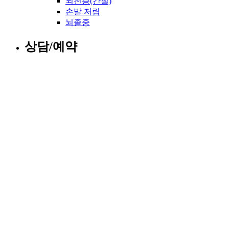
뇌전증(간질)
손발 저림
뇌졸중
상담/예약