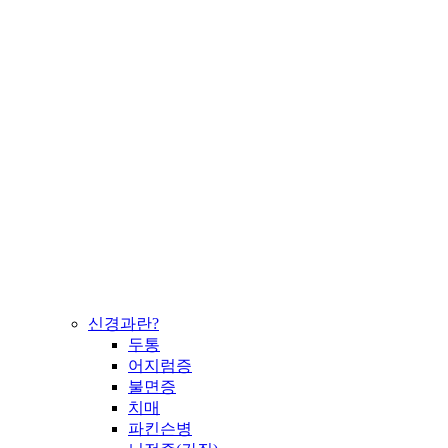
신경과란?
두통
어지럼증
불면증
치매
파킨슨병