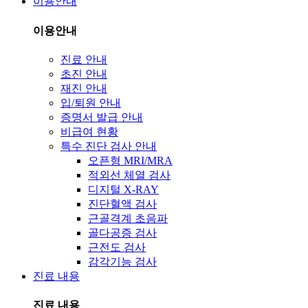
이용안내
이용안내
진료 안내
초진 안내
재진 안내
입/퇴원 안내
증명서 발급 안내
비급여 현황
특수 진단 검사 안내
오픈형 MRI/MRA
적외선 체열 검사
디지털 X-RAY
진단혈액 검사
근골격계 초음파
골다공증 검사
근전도 검사
감각기능 검사
진료 내용
진료 내용